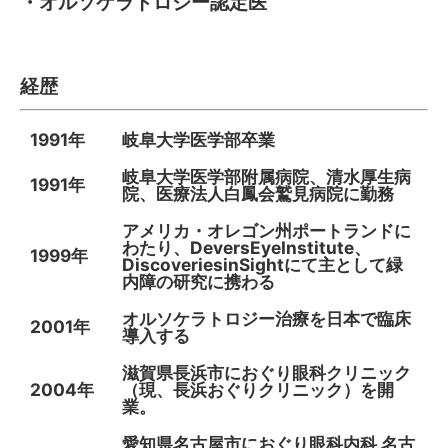
・オルソケラトロジー認定医
経歴
1991年
岐阜大学医学部卒業
岐阜大学医学部附属病院、清水厚生病
1991年
院、医療法人白鳳会鷲見病院に勤務
アメリカ・オレゴン州ポートランドに
わたり、DeversEyeInstitute、
1999年
DiscoveriesinSightにて主として緑
内障の研究に携わる
オルソケラトロジー治療を日本で臨床
2001年
導入する
滋賀県長浜市におぐり眼科クリニック
2004年
（現、長浜おぐりクリニック）を開
業。
愛知県名古屋市におぐり眼科内科 名古