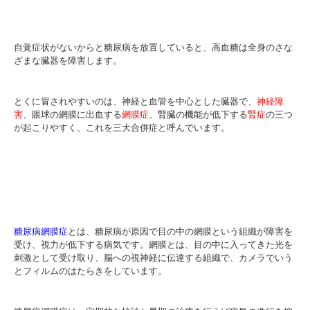
自覚症状がないからと糖尿病を放置していると、高血糖は全身のさな
ざまな臓器を障害します。
とくに冒されやすいのは、神経と血管を中心とした臓器で、
神経障
害
、眼球の網膜に出血する
網膜症
、腎臓の機能が低下する
腎症
の三つ
が起こりやすく、これを三大合併症と呼んでいます。
糖尿病網膜症
とは、糖尿病が原因で目の中の網膜という組織が障害を
受け、視力が低下する病気です。網膜とは、目の中に入ってきた光を
刺激として受け取り、脳への視神経に伝達する組織で、カメラでいう
とフィルムのはたらきをしています。