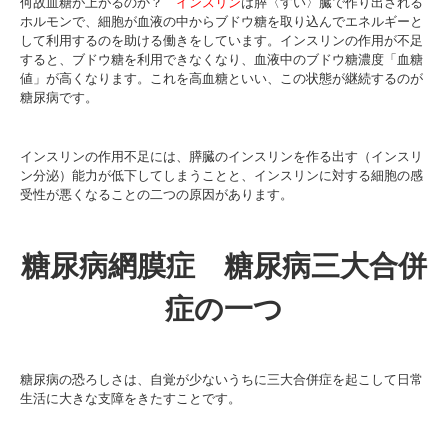
何故血糖が上がるのか？
インスリン
は膵〈すい〉臓で作り出される
ホルモンで、細胞が血液の中からブドウ糖を取り込んでエネルギーと
して利用するのを助ける働きをしています。インスリンの作用が不足
すると、ブドウ糖を利用できなくなり、血液中のブドウ糖濃度「血糖
値」が高くなります。これを高血糖といい、この状態が継続するのが
糖尿病です。
インスリンの作用不足には、膵臓のインスリンを作る出す（インスリ
ン分泌）能力が低下してしまうことと、インスリンに対する細胞の感
受性が悪くなることの二つの原因があります。
糖尿病網膜症 糖尿病三大合併
症の一つ
糖尿病の恐ろしさは、自覚が少ないうちに三大合併症を起こして日常
生活に大きな支障をきたすことです。