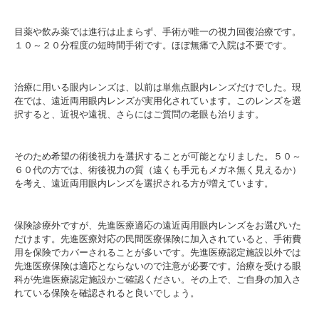
目薬や飲み薬では進行は止まらず、手術が唯一の視力回復治療です。
１０～２０分程度の短時間手術です。ほぼ無痛で入院は不要です。
治療に用いる眼内レンズは、以前は単焦点眼内レンズだけでした。現
在では、遠近両用眼内レンズが実用化されています。このレンズを選
択すると、近視や遠視、さらにはご質問の老眼も治ります。
そのため希望の術後視力を選択することが可能となりました。５０～
６０代の方では、術後視力の質（遠くも手元もメガネ無く見えるか）
を考え、遠近両用眼内レンズを選択される方が増えています。
保険診療外ですが、先進医療適応の遠近両用眼内レンズをお選びいた
だけます。先進医療対応の民間医療保険に加入されていると、手術費
用を保険でカバーされることが多いです。先進医療認定施設以外では
先進医療保険は適応とならないので注意が必要です。治療を受ける眼
科が先進医療認定施設かご確認ください。その上で、ご自身の加入さ
れている保険を確認されると良いでしょう。